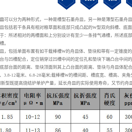
皿
可以分为两种形式，一种是槽型石墨舟皿，另一种是薄型石墨舟
括若干条具有相对粮草面和底部只成凸起的W型双向斜槽、底面、上
于：所述相对的两槽面和上分别设计有至少一条排气通槽，所述底
槽。
，包括单面布置有如干载棒槽W的舟皿体、垫块和带有一定锥度的
台与凹槽配合，定位销穿过凹槽中间的定位孔和垫块下端凸台中间
底部台面的距离、垫块顶面到其上凸台面的距离、垫块与舟皿体配合后
、3.8-12毫米、6.8-28毫米;载棒槽W的槽间距、槽底宽、槽高、夹角分别为
；本实用新型既提高烧结炉单炉产量，延长舟皿的实际使用寿命，又节约舟