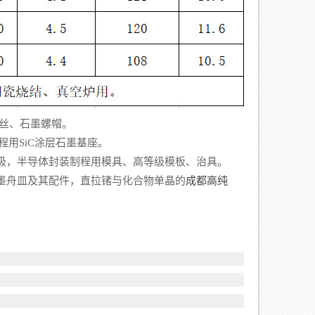
丝、石墨螺帽。
用SiC涂层石墨基座。
极，半导体封装制程用模具、高等级模板、治具。
墨舟皿及其配件，直拉锗与化合物单晶的
成都高纯