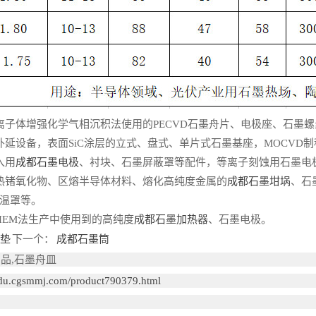
体增强化学气相沉积法使用的PECVD石墨舟片、电极座、石墨螺
设备，表面SiC涂层的立式、盘式、单片式石墨基座，MOCVD制程
入用
成都石墨电极
、衬块、石墨屏蔽罩等配件，等离子刻蚀用石墨电
锗氧化物、区熔半导体材料、熔化高纯度金属的
成都石墨坩埚
、石
温罩等。
EM法生产中使用到的高纯度
成都石墨加热器
、石墨电极。
墨垫
下一个：
成都石墨筒
品,石墨舟皿
gdu.cgsmmj.com/product790379.html