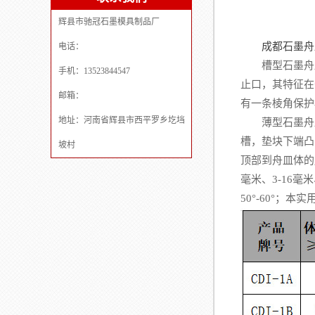
辉县市驰冠石墨模具制品厂
成都石墨舟
电话：
槽型石墨舟皿包
手机：13523844547
止口，其特征在
邮箱：
有一条棱角保护
地址：河南省辉县市西平罗乡圪垱
薄型石墨舟皿
槽，垫块下端凸
坡村
顶部到舟皿体的
毫米、3-16毫米
50°-60°