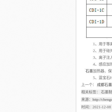
1、用于等离子
2、用于硅外延
3、离子注
4、感应加热
石墨
加热器、保
5、蓝宝石H
上一个：
成都石
相关标签： 石墨制
来源：
http://chen
时间：2021-12-08