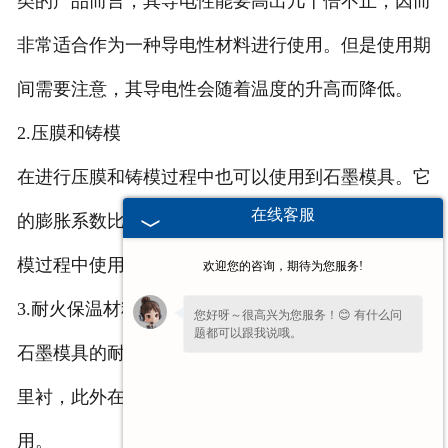
类的产品而言，其导电性能要高出几十倍不止，因而
非常适合作为一种导电性材料进行使用。但是使用期
间需要注意，其导电性会随着温度的升高而降低。
2.压膜和铸模
在进行压膜和铸模过程中也可以使用到石墨模具。它
在线客服
的膨胀系数比较小，而且耐冷性能强，因而可以在铸
模过程中使用。
欢迎您的咨询，期待为您服务!
3.耐火保温材料
您好呀～很高兴为您服务！😊 有什么问
题都可以跟我说哦。
石墨模具的耐热性能非常好，因而可以作为工业炉的
里衬，此外在
成都石墨坩埚
等设备中也可以进行使
用。