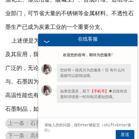
业部门，可节省大量的不锈钢等金属材料。不透性石
墨生产已成为炭素工业的一个重要分支。
在线客服
上述便是为大家分享的石墨制品的一些性能优势
及其应用，我们可以看出石墨制品的应用领域是较为
欢迎您的咨询，期待为您服务!
广泛的，无论是工业还是冶炼行业都少不了石墨的参
您好呀～很高兴为您服务！😊 有什么问
题都可以跟我说哦。
与。石墨因为化学性能稳定，使用石墨制作的铸件耐
如果您愿意，留下
【手机号】
🔔后续有优
高温性能也有很好的提升。我们公司供有多种类型的
惠和详情第一时间电话通知您哦。
石墨制品，如果您想了解更多，可以联系我们。
上一条：石墨模具的出现带来哪些好处
发送
下一条：高纯石墨板不同行业使用要点