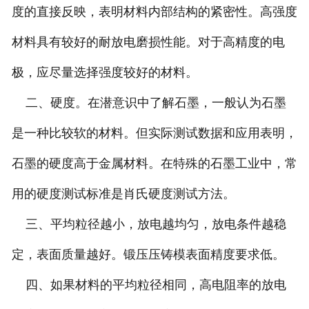
度的直接反映，表明材料内部结构的紧密性。高强度
材料具有较好的耐放电磨损性能。对于高精度的电
极，应尽量选择强度较好的材料。
二、硬度。在潜意识中了解石墨，一般认为石墨
是一种比较软的材料。但实际测试数据和应用表明，
石墨的硬度高于金属材料。在特殊的石墨工业中，常
用的硬度测试标准是肖氏硬度测试方法。
三、平均粒径越小，放电越均匀，放电条件越稳
定，表面质量越好。锻压压铸模表面精度要求低。
四、如果材料的平均粒径相同，高电阻率的放电