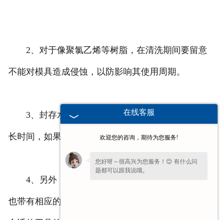
2、对于像聚氯乙烯等树脂，在清洗期间要留意
不能对模具造成侵蚀，以防影响其使用周期。
在线客服
3、封存水也要注意不要放在石墨模具的表面太
长时间，如果时间长了的话也会对其造成侵蚀。
欢迎您的咨询，期待为您服务!
您好呀～很高兴为您服务！😊 有什么问
题都可以跟我说哦。
4、另外，现在科技发展非常迅速，因而模具上
也带有相应的通气口管路。在研磨期间如果没有使用