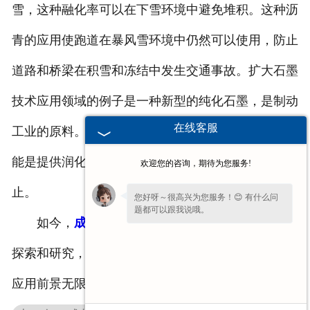
雪，这种融化率可以在下雪环境中避免堆积。这种沥
青的应用使跑道在暴风雪环境中仍然可以使用，防止
道路和桥梁在积雪和冻结中发生交通事故。扩大石墨
技术应用领域的例子是一种新型的纯化石墨，是制动
在线客服
工业的原料。石墨也可用作制动的摩擦改良剂，其功
能是提供润化，使汽车在制动时停止，而不是突然停
欢迎您的咨询，期待为您服务!
止。
您好呀～很高兴为您服务！😊 有什么问
题都可以跟我说哦。
如今，
成都石墨模
具加工材料石墨矿物正在不断
如果您现在不方便电话，您留个
【微信】
探索和研究，估计新的石墨产品将继续研发，石墨的
吧，咱们微信上聊！
应用前景无限。