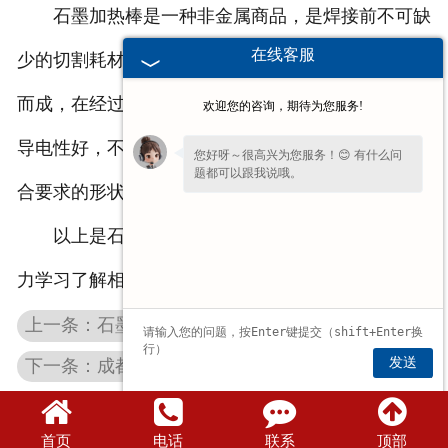
石墨加热棒是一种非金属商品，是焊接前不可缺
在线客服
少的切割耗材。它是由碳和石墨和适当的粘合剂挤压
而成，在经过烘烤，然后涂上一层铜。具有耐高温，
欢迎您的咨询，期待为您服务!
导电性好，不易断裂的特性。适用于将金属切割成符
您好呀～很高兴为您服务！😊 有什么问
题都可以跟我说哦。
合要求的形状。
以上是石墨加热棒的一些知识点，希望大家能努
力学习了解相关知识，选择适合自己需求的商品。
上一条：石墨成都碳素制品的分类信息介绍
发送
下一条：成都石墨制品真空炉石墨的应用领域分析
首页
电话
联系
顶部