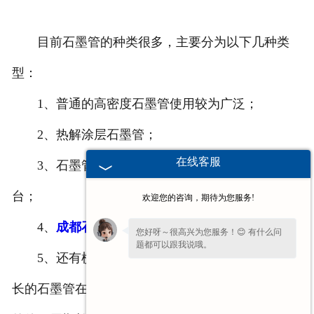
目前石墨管的种类很多，主要分为以下几种类
型：
1、普通的高密度石墨管使用较为广泛；
2、热解涂层石墨管；
在线客服
3、石墨管带L’VOV平台，目前有新出的Ω平
台；
欢迎您的咨询，期待为您服务!
4、
成都石墨制品
管横向加热，使用周期长等；
您好呀～很高兴为您服务！😊 有什么问
题都可以跟我说哦。
5、还有横向加热和寿命长的石墨管，其中寿命
长的石墨管在高温条件下(2800℃)可以比普通石墨管