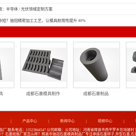
：半导体 / 光伏领域定制方案
命短？驰冠精密加工工艺，让模具耐用性提升 40%
具
成都石墨模具制作
成都石墨制品
|
产品中心
|
新闻中心
|
视频中心
|
品厂
联系电话：13523844547
公司邮箱：
公司地址：河南省辉县市西平罗乡圪垱坡村
少？石墨纸板厂家怎么样？辉县市驰冠石墨模具制品厂专注承接石墨转子,异型石墨,石