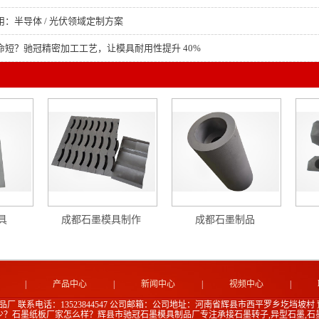
：半导体 / 光伏领域定制方案
命短？驰冠精密加工工艺，让模具耐用性提升 40%
具
成都石墨模具制作
成都石墨制品
|
产品中心
|
新闻中心
|
视频中心
|
品厂
联系电话：13523844547
公司邮箱：
公司地址：河南省辉县市西平罗乡圪垱坡村
少？石墨纸板厂家怎么样？辉县市驰冠石墨模具制品厂专注承接石墨转子,异型石墨,石