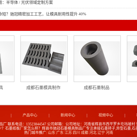
：半导体 / 光伏领域定制方案
命短？驰冠精密加工工艺，让模具耐用性提升 40%
具
成都石墨模具制作
成都石墨制品
|
产品中心
|
新闻中心
|
视频中心
|
品厂
联系电话：13523844547
公司邮箱：
公司地址：河南省辉县市西平罗乡圪垱坡村
少？石墨纸板厂家怎么样？辉县市驰冠石墨模具制品厂专注承接石墨转子,异型石墨,石
热门城市推广:
山东
广东
江苏
四川
成都
河北
辽宁
河南