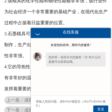
2.该模具的化学性能和物理性能都非常强，该行业作
为社会经济一个非常重要的基础产业，在现代化生产
过程中占据着日益重要的位置。
在线客服
3.石墨模具可以和其他的冲压模具等配合在一起进行
制作，生产出多种多样的产品为人们所用，因而实用
欢迎您的咨询，期待为您服务!
性非常强。
您好呀～很高兴为您服务！😊 有什么问
题都可以跟我说哦。
4.它的导热性、导电性、制造性能也非常强，而且具
有非常好的温度承受能力，因而才能在我们的生活中
发挥着重要的作用。
上一条：成都石墨制品中的成都石墨坩埚该怎么进行保护呢？
发送
下一条：成都高纯石墨板有哪些非常好的性能呢？