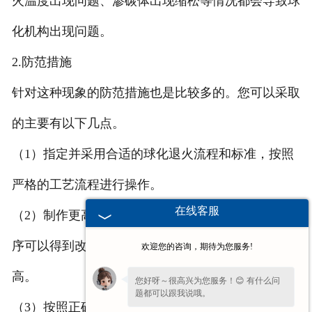
火温度出现问题、渗碳体出现缩松等情况都会导致球
化机构出现问题。
2.防范措施
针对这种现象的防范措施也是比较多的。您可以采取
的主要有以下几点。
（1）指定并采用合适的球化退火流程和标准，按照
严格的工艺流程进行操作。
在线客服
（2）制作更高质量的
成都石墨模
具，这样其退火工
序可以得到改进，制作出来的
成都石墨制品
质量也更
欢迎您的咨询，期待为您服务!
高。
您好呀～很高兴为您服务！😊 有什么问
题都可以跟我说哦。
（3）按照正确步骤进行操作，减少工作中的失误。