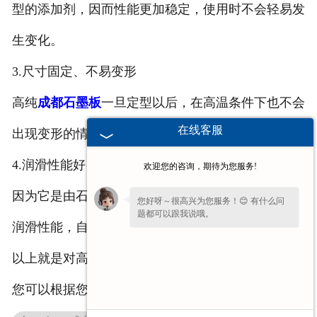
型的添加剂，因而性能更加稳定，使用时不会轻易发
生变化。
3.尺寸固定、不易变形
高纯
成都石墨板
一旦定型以后，在高温条件下也不会
在线客服
出现变形的情况，可以放心使用。
4.润滑性能好
欢迎您的咨询，期待为您服务!
因为它是由石墨材料制作的，因而保留了石墨材料的
您好呀～很高兴为您服务！😊 有什么问
题都可以跟我说哦。
润滑性能，自润性强。
看到您停留许久啦，如果暂时不方便打
以上就是对高纯石墨板使用如此广泛的简单介绍了，
字，可以留下您的
【电话】
🔔我会尽快回
复您。
您可以根据您的需求进行选购。