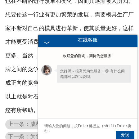
也在不断的进行改革和变化，因而其逐渐被人所知。
想要使这一行业有更加繁荣的发展，需要模具生产厂
家不断对自己的模具进行革新，使其质量更好，这样
在线客服
才能更受消费者和客户喜爱，在市场上所占的份额也
更多。当然，还要形成自己的品牌，不同的厂家和品
欢迎您的咨询，期待为您服务!
牌之间的竞争也是很重要的，这样就会不断赶超，形
您好呀～很高兴为您服务！😊 有什么问
题都可以跟我说哦。
成正向的竞争关心，促进该行业的发展。
以上就是对石墨模具行业发展的简单介绍了，希望对
您有所帮助。
上一条：成都高纯石墨板特殊的地方在哪里？
发送
下一条：为您介绍成都石墨制品—石墨筒的使用注意事项