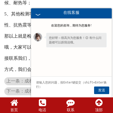
候、耐热等；
在线客服
5、其他检测项目：导电、导热、润滑、化学稳定
性、抗热震等。
欢迎您的咨询，期待为您服务!
那以上就是检测石墨模具的指标的一些内容介绍了
您好呀～很高兴为您服务！😊 有什么问
题都可以跟我说哦。
哦，大家可以了解一下，有什么疑问和需要，可以直
接联系我们，或者直接在网站上留下您的需求和联系
方式，我们会及时与您联系的！
上一条：成都石墨舟皿的意义和原理，快来了解一下吧！
发送
下一条：成都石墨制品的出色性能，你知道多少？
首页
电话
联系
顶部