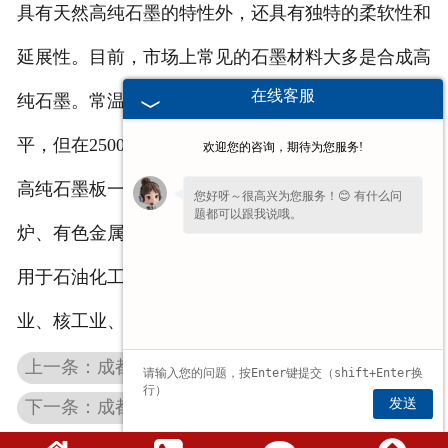
具有天然高纯石墨的特性外，还具有独特的柔软性和
延展性。目前，市场上常见的石墨材料大多是合成高
在线客服
纯石墨。常温状态下
成都石墨制品
的强度属于中等水
平，但在2500度以内，其强度随温度的升高而增大。
欢迎您的咨询，期待为您服务!
高纯石墨板一般工艺用于铝电解槽、粉末冶金烧结
您好呀～很高兴为您服务！😊 有什么问
题都可以跟我说哦。
炉、有色金属炉等矿热炉填墙原料，除此以外广泛应
用于石油化工设备、核能、高纯金属冶炼、电子工
业、核工业、模具加工用等工业生产行业。
上一条：成都高纯石墨板琳琅满目，我们应该如何选？
发送
下一条：成都石墨制品在各行业的应用情况现状如何？