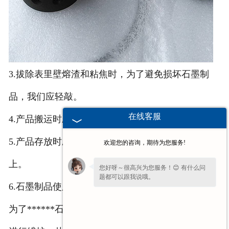
3.拔除表里壁熔渣和粘焦时，为了避免损坏石墨制
品，我们应轻敲。
在线客服
4.产品搬运时应轻拿轻放，严禁摔震。
5.产品存放时应严防湿润，将其放在干燥处或木架
欢迎您的咨询，期待为您服务!
上。
您好呀～很高兴为您服务！😊 有什么问
题都可以跟我说哦。
6.石墨制品使用前应放在干燥设备或炉旁热烘烤。
为了******石墨制品质量不受损伤，我们应定期对其