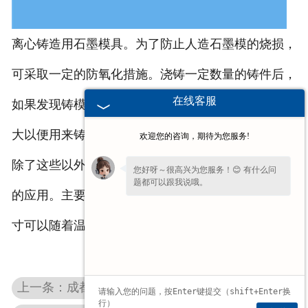
离心铸造用石墨模具。为了防止人造石墨模的烧损，
可采取一定的防氧化措施。浇铸一定数量的铸件后，
在线客服
如果发现铸模内表面烧损，可以将铸模内孔的尺寸扩
大以便用来铸造大规格套管。
欢迎您的咨询，期待为您服务!
除了这些以外石墨模具在玻璃成型方面也得到了广泛
您好呀～很高兴为您服务！😊 有什么问
题都可以跟我说哦。
的应用。主要原因还是因为它不会改变玻璃成分，尺
寸可以随着温度变小等。
上一条：成都高纯石墨板的使用寿命受哪些因素的影响？