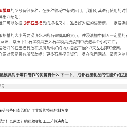
墨模具
的型号有很多种，在多种领域中有效应用，我们对其进行使用的时
详细介绍吧：
可以依据
成都石墨模
具的规格尺寸，准备好对应的浸渍槽，一定要选
。
的大小需要浸渍处理的石墨模具的大小，往浸渍槽中倒入一定量的石
。在室温、常压下把石墨模具放入石墨模具浸渍剂中浸泡半个小时左右。
的石墨模具放在通风条件好的地方自然干燥2~3天左右即可使用。
您是否有所帮助呢！更多石墨模具资讯，尽在我司网站，请您浏览其
墨模具对于零件制作的优势有什么
下一个：
成都石墨制品的性能介绍之
模具
命受哪些因素影响？工业采购损耗控制方案
裂是什么原因？驰冠精密加工工艺解决办法