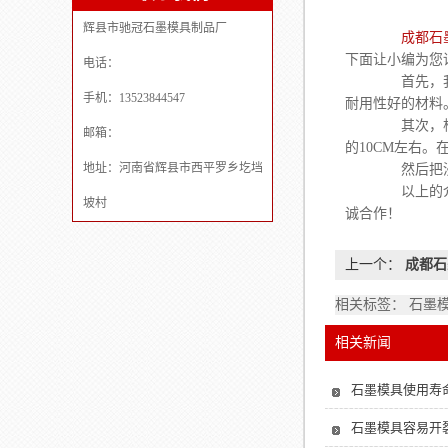
辉县市驰冠石墨模具制品厂
成都石
下面让小编为您
电话：
首先，我们
手机：13523844547
耐用性好的材料
其次，根据槽
邮箱：
的10CM左右
地址：河南省辉县市西平罗乡圪垱
然后把浸渍好
以上的介绍对
坡村
诚合作！
上一个：
成都石
相关标签： 石墨
相关新闻
石墨模具使用寿
石墨模具容易开