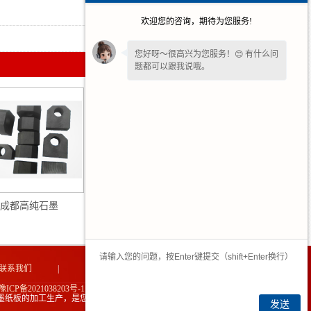
2026-01-16
欢迎您的咨询，期待为您服务!
2025-12-15
您好呀～很高兴为您服务！😊 有什么问
题都可以跟我说哦。
看到您停留许久啦，如果暂时不方便打
字，可以留下您的
【电话】
🔔我会尽快
回复您。
成都高纯石墨
成都高纯石墨板
联系我们
|
网站地图
|
豫ICP备2021038203号-1
墨纸板的加工生产，是您不错的选择！
发送