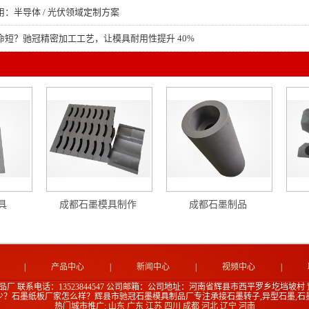
：半导体 / 光伏领域定制方案
命短？驰冠精密加工工艺，让模具耐用性提升 40%
具
成都石墨模具制作
成都石墨制品
|
产品中心
|
新闻中心
|
视频中心
|
品厂
联系电话：13523844547
公司邮箱：
公司地址：河南省辉县市西平罗乡圪垱坡村
少？石墨纸板厂家怎么样？辉县市驰冠石墨模具制品厂专注承接石墨转子,异型石墨,石
热门城市推广:
山东
广东
江苏
四川
成都
河北
辽宁
河南