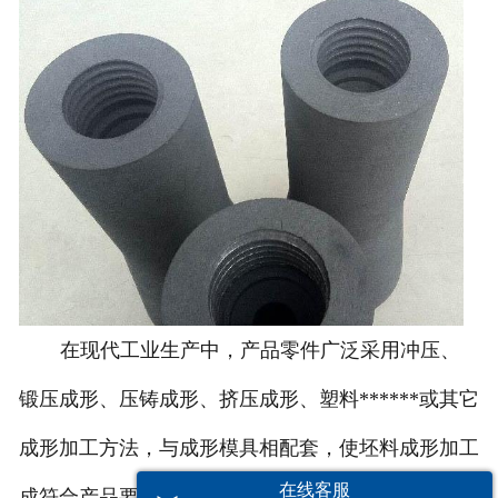
在现代工业生产中，产品零件广泛采用冲压、
锻压成形、压铸成形、挤压成形、塑料******或其它
成形加工方法，与成形模具相配套，使坯料成形加工
在线客服
成符合产品要求的零件。我们日常生产、生活中所使