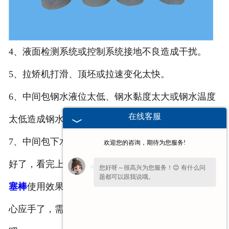
4、液面检测系统或控制系统接地不良造成干扰。
5、拉矫机打滑、顶坯或拉速变化太快。
6、中间包钢水液位太低、钢水黏度太大或钢水温度
在线客服
太低造成钢水流动性不太好，甚至截流。
7、中间包下水口过大或过小。
欢迎您的咨询，期待为您服务!
好了，看完上面的介绍我们应该能知道影响
成都石墨
您好呀～很高兴为您服务！😊 有什么问
题都可以跟我说哦。
塞棒
使用效果的因素了，下面我们解决这样的就能得
心应手了，需要这种产品的朋友们赶紧来联系我们