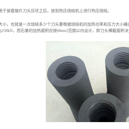
用于装载锯片刀头压坯之后，放到热压烧结机上进行热压烧结。
大小，也就是一次烧结多少个刀头要根据烧结机的加热功率和压力大小确
力为250kN，而石墨的加热面积应按60em2范围以内设计，即刀头横截面