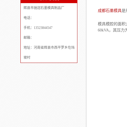
辉县市驰冠石墨模具制品厂
成都石墨模具
是
电话：
模具模腔的面积
手机：13523844547
60kVA，其压
邮箱：
地址：河南省辉县市西平罗乡圪垱
坡村