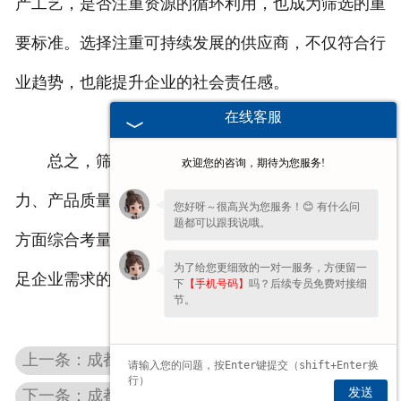
产工艺，是否注重资源的循环利用，也成为筛选的重
要标准。选择注重可持续发展的供应商，不仅符合行
业趋势，也能提升企业的社会责任感。
在线客服
总之，筛选可靠的石墨模具供应商需要从技术实
欢迎您的咨询，期待为您服务!
力、产品质量、交货能力、成本控制、行业口碑等多
您好呀～很高兴为您服务！😊 有什么问
题都可以跟我说哦。
方面综合考量。通过细致的调研和对比，选择能够满
为了给您更细致的一对一服务，方便留一
足企业需求的供应商，才能为生产提供有力******。
下
【手机号码】
吗？后续专员免费对接细
节。
上一条：成都高纯石墨表面性质调控的疑问探索
发送
下一条：成都石墨模具在锂电池生产中的关键作用是什么？